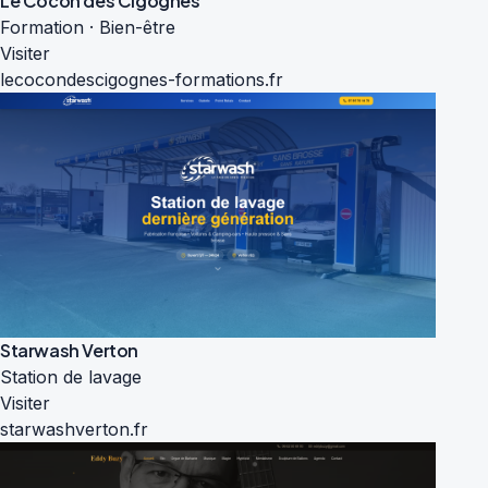
Le Cocon des Cigognes
Formation · Bien-être
Visiter
lecocondescigognes-formations.fr
Starwash Verton
Station de lavage
Visiter
starwashverton.fr