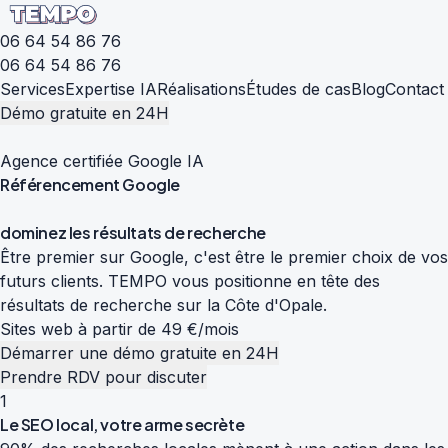
06 64 54 86 76
06 64 54 86 76
Services
Expertise IA
Réalisations
Études de cas
Blog
Contact
Démo gratuite en 24H
Agence certifiée Google IA
Référencement
Google
d
o
m
i
n
e
z
l
e
s
r
é
s
u
l
t
a
t
s
d
e
r
e
c
h
e
r
c
h
e
Être premier sur Google, c'est être le premier choix de vos
futurs clients. TEMPO vous positionne en tête des
résultats de recherche sur la Côte d'Opale.
Sites web à partir de 49 €/mois
Démarrer une démo gratuite en 24H
Prendre RDV pour discuter
1
Le SEO local, votre arme secrète