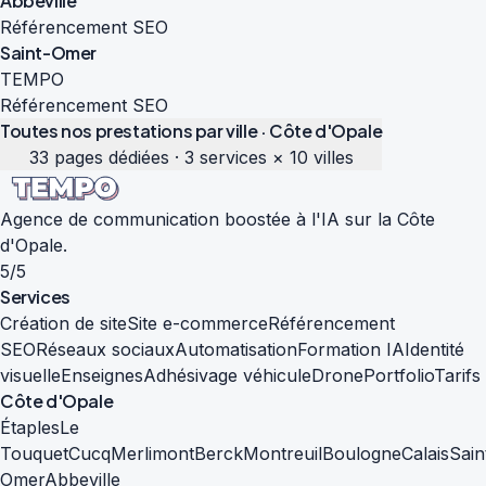
Abbeville
Référencement SEO
Saint-Omer
TEMPO
Référencement SEO
Toutes nos prestations par ville · Côte d'Opale
33 pages dédiées · 3 services × 10 villes
Agence de communication boostée à l'IA sur la Côte
d'Opale.
5/5
Services
Création de site
Site e-commerce
Référencement
SEO
Réseaux sociaux
Automatisation
Formation IA
Identité
visuelle
Enseignes
Adhésivage véhicule
Drone
Portfolio
Tarifs
Côte d'Opale
Étaples
Le
Touquet
Cucq
Merlimont
Berck
Montreuil
Boulogne
Calais
Sain
Omer
Abbeville