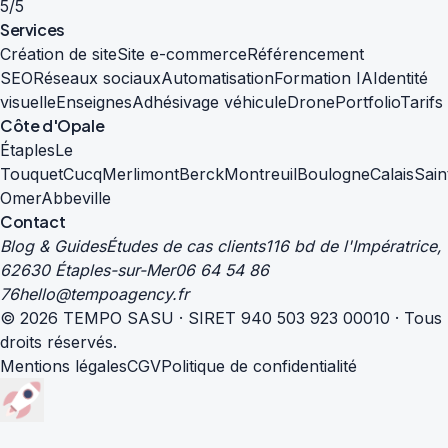
5/5
Services
Création de site
Site e-commerce
Référencement
SEO
Réseaux sociaux
Automatisation
Formation IA
Identité
visuelle
Enseignes
Adhésivage véhicule
Drone
Portfolio
Tarifs
Côte d'Opale
Étaples
Le
Touquet
Cucq
Merlimont
Berck
Montreuil
Boulogne
Calais
Sain
Omer
Abbeville
Contact
Blog & Guides
Études de cas clients
116 bd de l'Impératrice,
62630 Étaples-sur-Mer
06 64 54 86
76
hello@tempoagency.fr
© 2026 TEMPO SASU · SIRET 940 503 923 00010 · Tous
droits réservés.
Mentions légales
CGV
Politique de confidentialité