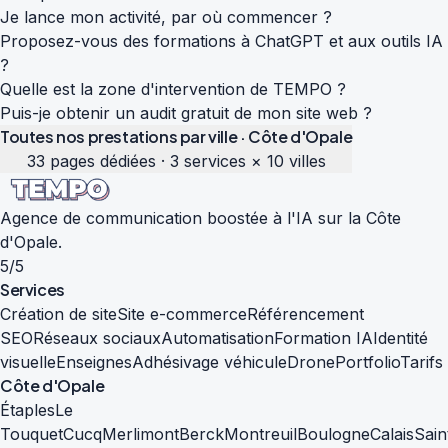
Je lance mon activité, par où commencer ?
Proposez-vous des formations à ChatGPT et aux outils IA
?
Quelle est la zone d'intervention de TEMPO ?
Puis-je obtenir un audit gratuit de mon site web ?
Toutes nos prestations par ville · Côte d'Opale
33 pages dédiées · 3 services × 10 villes
Agence de communication boostée à l'IA sur la Côte
d'Opale.
5/5
Services
Création de site
Site e-commerce
Référencement
SEO
Réseaux sociaux
Automatisation
Formation IA
Identité
visuelle
Enseignes
Adhésivage véhicule
Drone
Portfolio
Tarifs
Côte d'Opale
Étaples
Le
Touquet
Cucq
Merlimont
Berck
Montreuil
Boulogne
Calais
Sain