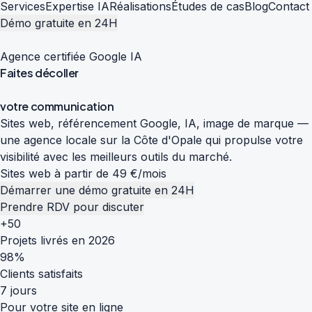
Services
Expertise IA
Réalisations
Études de cas
Blog
Contact
Démo gratuite en 24H
Agence certifiée Google IA
Faites
décoller
v
o
t
r
e
c
o
m
m
u
n
i
c
a
t
i
o
n
Sites web, référencement Google, IA, image de marque —
une agence locale sur la Côte d'Opale qui propulse votre
visibilité avec les meilleurs outils du marché.
Sites web à partir de 49 €/mois
Démarrer une démo gratuite en 24H
Prendre RDV pour discuter
+50
Projets livrés en 2026
98%
Clients satisfaits
7 jours
Pour votre site en ligne