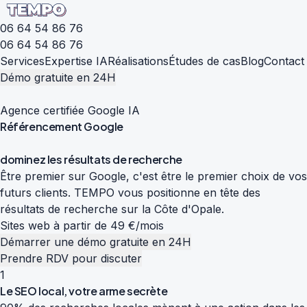
06 64 54 86 76
06 64 54 86 76
Services
Expertise IA
Réalisations
Études de cas
Blog
Contact
Démo gratuite en 24H
Agence certifiée Google IA
Référencement
Google
d
o
m
i
n
e
z
l
e
s
r
é
s
u
l
t
a
t
s
d
e
r
e
c
h
e
r
c
h
e
Être premier sur Google, c'est être le premier choix de vos
futurs clients. TEMPO vous positionne en tête des
résultats de recherche sur la Côte d'Opale.
Sites web à partir de 49 €/mois
Démarrer une démo gratuite en 24H
Prendre RDV pour discuter
1
Le SEO local, votre arme secrète