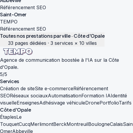
Abbeville
Référencement SEO
Saint-Omer
TEMPO
Référencement SEO
Toutes nos prestations par ville · Côte d'Opale
33 pages dédiées · 3 services × 10 villes
Agence de communication boostée à l'IA sur la Côte
d'Opale.
5/5
Services
Création de site
Site e-commerce
Référencement
SEO
Réseaux sociaux
Automatisation
Formation IA
Identité
visuelle
Enseignes
Adhésivage véhicule
Drone
Portfolio
Tarifs
Côte d'Opale
Étaples
Le
Touquet
Cucq
Merlimont
Berck
Montreuil
Boulogne
Calais
Sain
Omer
Abbeville