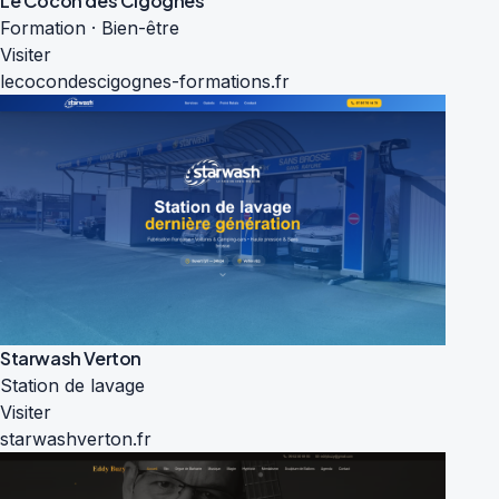
Le Cocon des Cigognes
Formation · Bien-être
Visiter
lecocondescigognes-formations.fr
Starwash Verton
Station de lavage
Visiter
starwashverton.fr