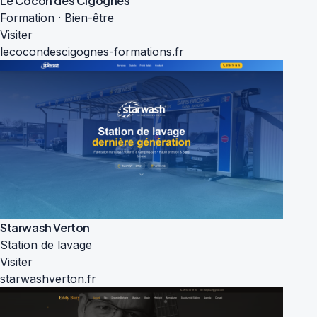
Le Cocon des Cigognes
Formation · Bien-être
Visiter
lecocondescigognes-formations.fr
Starwash Verton
Station de lavage
Visiter
starwashverton.fr