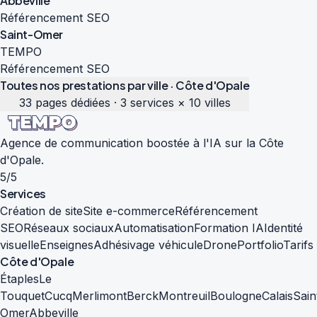
Abbeville
Référencement SEO
Saint-Omer
TEMPO
Référencement SEO
Toutes nos prestations par ville · Côte d'Opale
33 pages dédiées · 3 services × 10 villes
Agence de communication boostée à l'IA sur la Côte
d'Opale.
5/5
Services
Création de site
Site e-commerce
Référencement
SEO
Réseaux sociaux
Automatisation
Formation IA
Identité
visuelle
Enseignes
Adhésivage véhicule
Drone
Portfolio
Tarifs
Côte d'Opale
Étaples
Le
Touquet
Cucq
Merlimont
Berck
Montreuil
Boulogne
Calais
Sain
Omer
Abbeville