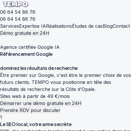
06 64 54 86 76
06 64 54 86 76
Services
Expertise IA
Réalisations
Études de cas
Blog
Contact
Démo gratuite en 24H
Agence certifiée Google IA
Référencement
Google
d
o
m
i
n
e
z
l
e
s
r
é
s
u
l
t
a
t
s
d
e
r
e
c
h
e
r
c
h
e
Être premier sur Google, c'est être le premier choix de vos
futurs clients. TEMPO vous positionne en tête des
résultats de recherche sur la Côte d'Opale.
Sites web à partir de 49 €/mois
Démarrer une démo gratuite en 24H
Prendre RDV pour discuter
1
Le SEO local, votre arme secrète