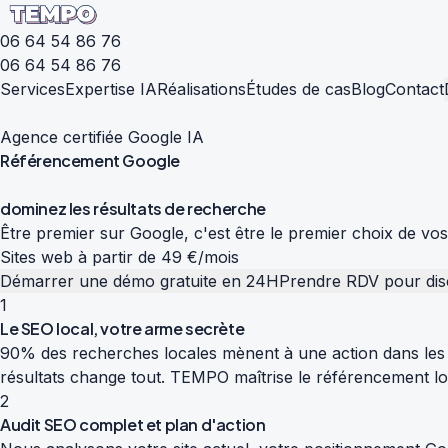
06 64 54 86 76
06 64 54 86 76
Services
Expertise IA
Réalisations
Études de cas
Blog
Contact
Agence certifiée Google IA
Référencement
Google
d
o
m
i
n
e
z
l
e
s
r
é
s
u
l
t
a
t
s
d
e
r
e
c
h
e
r
c
h
e
Être premier sur Google, c'est être le premier choix de vo
Sites web à partir de 49 €/mois
Démarrer une démo gratuite en 24H
Prendre RDV pour dis
1
Le SEO local, votre arme secrète
90% des recherches locales mènent à une action dans les 
résultats change tout. TEMPO maîtrise le référencement loc
2
Audit SEO complet et plan d'action