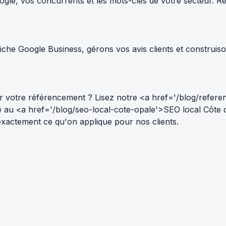
le, vos concurrents et les mots-clés de votre secteur. Résul
che Google Business, gérons vos avis clients et construiso
 votre référencement ? Lisez notre <a href='/blog/refere
ié au <a href='/blog/seo-local-cote-opale'>SEO local Côte
 — exactement ce qu'on applique pour nos clients.