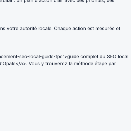
tat : un plan d'action clair avec des priorités, des
ns votre autorité locale. Chaque action est mesurée et
ncement-seo-local-guide-tpe'>guide complet du SEO local
 d'Opale</a>. Vous y trouverez la méthode étape par