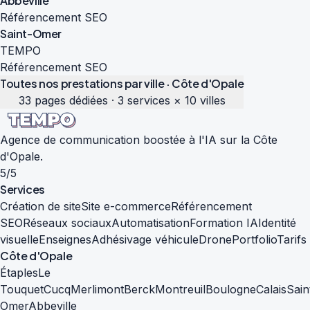
Abbeville
Référencement SEO
Saint-Omer
TEMPO
Référencement SEO
Toutes nos prestations par ville · Côte d'Opale
33 pages dédiées · 3 services × 10 villes
Agence de communication boostée à l'IA sur la Côte
d'Opale.
5/5
Services
Création de site
Site e-commerce
Référencement
SEO
Réseaux sociaux
Automatisation
Formation IA
Identité
visuelle
Enseignes
Adhésivage véhicule
Drone
Portfolio
Tarifs
Côte d'Opale
Étaples
Le
Touquet
Cucq
Merlimont
Berck
Montreuil
Boulogne
Calais
Sain
Omer
Abbeville