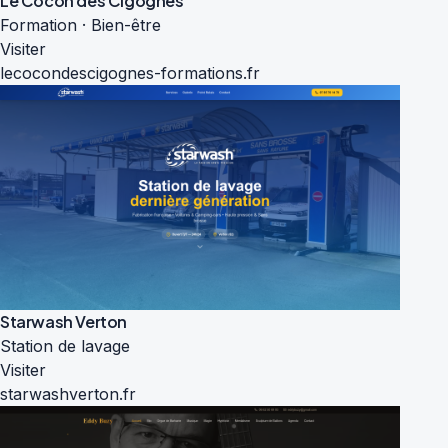
Le Cocon des Cigognes
Formation · Bien-être
Visiter
lecocondescigognes-formations.fr
Starwash Verton
Station de lavage
Visiter
starwashverton.fr