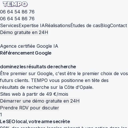
06 64 54 86 76
06 64 54 86 76
Services
Expertise IA
Réalisations
Études de cas
Blog
Contact
Démo gratuite en 24H
Agence certifiée Google IA
Référencement
Google
d
o
m
i
n
e
z
l
e
s
r
é
s
u
l
t
a
t
s
d
e
r
e
c
h
e
r
c
h
e
Être premier sur Google, c'est être le premier choix de vos
futurs clients. TEMPO vous positionne en tête des
résultats de recherche sur la Côte d'Opale.
Sites web à partir de 49 €/mois
Démarrer une démo gratuite en 24H
Prendre RDV pour discuter
1
Le SEO local, votre arme secrète