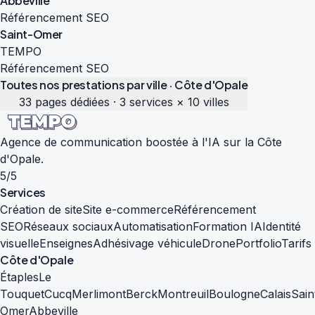
Abbeville
Référencement SEO
Saint-Omer
TEMPO
Référencement SEO
Toutes nos prestations par ville · Côte d'Opale
33 pages dédiées · 3 services × 10 villes
Agence de communication boostée à l'IA sur la Côte
d'Opale.
5/5
Services
Création de site
Site e-commerce
Référencement
SEO
Réseaux sociaux
Automatisation
Formation IA
Identité
visuelle
Enseignes
Adhésivage véhicule
Drone
Portfolio
Tarifs
Côte d'Opale
Étaples
Le
Touquet
Cucq
Merlimont
Berck
Montreuil
Boulogne
Calais
Sain
Omer
Abbeville