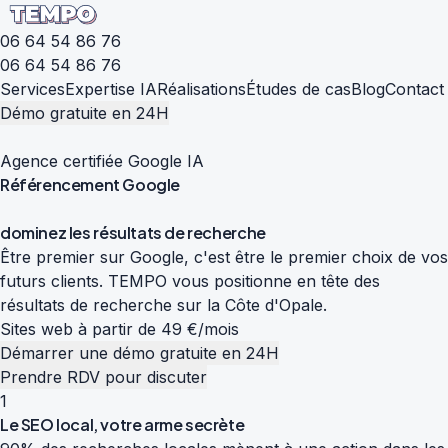
06 64 54 86 76
06 64 54 86 76
Services
Expertise IA
Réalisations
Études de cas
Blog
Contact
Démo gratuite en 24H
Agence certifiée Google IA
Référencement
Google
d
o
m
i
n
e
z
l
e
s
r
é
s
u
l
t
a
t
s
d
e
r
e
c
h
e
r
c
h
e
Être premier sur Google, c'est être le premier choix de vos
futurs clients. TEMPO vous positionne en tête des
résultats de recherche sur la Côte d'Opale.
Sites web à partir de 49 €/mois
Démarrer une démo gratuite en 24H
Prendre RDV pour discuter
1
Le SEO local, votre arme secrète