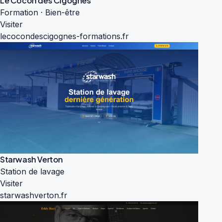
Le Cocon des Cigognes
Formation · Bien-être
Visiter
lecocondescigognes-formations.fr
Starwash Verton
Station de lavage
Visiter
starwashverton.fr