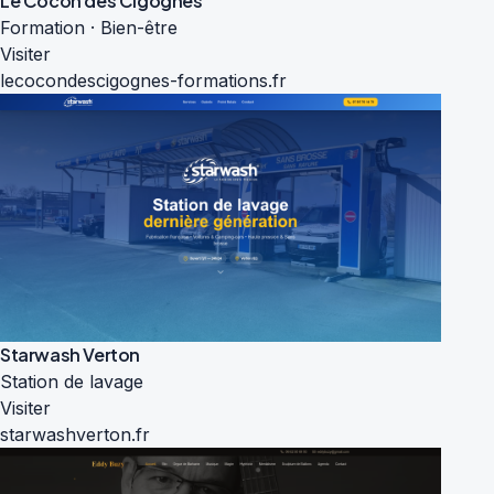
Le Cocon des Cigognes
Formation · Bien-être
Visiter
lecocondescigognes-formations.fr
Starwash Verton
Station de lavage
Visiter
starwashverton.fr