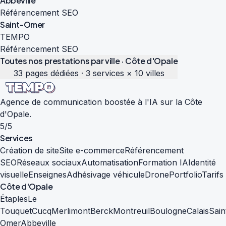
Abbeville
Référencement SEO
Saint-Omer
TEMPO
Référencement SEO
Toutes nos prestations par ville · Côte d'Opale
33 pages dédiées · 3 services × 10 villes
Agence de communication boostée à l'IA sur la Côte
d'Opale.
5/5
Services
Création de site
Site e-commerce
Référencement
SEO
Réseaux sociaux
Automatisation
Formation IA
Identité
visuelle
Enseignes
Adhésivage véhicule
Drone
Portfolio
Tarifs
Côte d'Opale
Étaples
Le
Touquet
Cucq
Merlimont
Berck
Montreuil
Boulogne
Calais
Sain
Omer
Abbeville