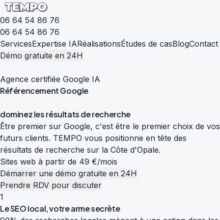
06 64 54 86 76
06 64 54 86 76
Services
Expertise IA
Réalisations
Études de cas
Blog
Contact
Démo gratuite en 24H
Agence certifiée Google IA
Référencement
Google
d
o
m
i
n
e
z
l
e
s
r
é
s
u
l
t
a
t
s
d
e
r
e
c
h
e
r
c
h
e
Être premier sur Google, c'est être le premier choix de vos
futurs clients. TEMPO vous positionne en tête des
résultats de recherche sur la Côte d'Opale.
Sites web à partir de 49 €/mois
Démarrer une démo gratuite en 24H
Prendre RDV pour discuter
1
Le SEO local, votre arme secrète