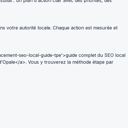
tat : un plan d'action clair avec des priorités, des
ns votre autorité locale. Chaque action est mesurée et
ncement-seo-local-guide-tpe'>guide complet du SEO local
 d'Opale</a>. Vous y trouverez la méthode étape par