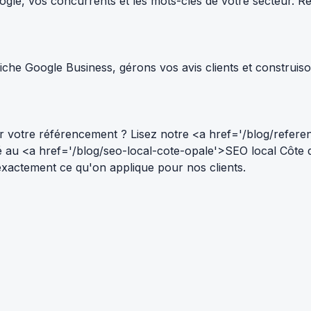
le, vos concurrents et les mots-clés de votre secteur. Résul
che Google Business, gérons vos avis clients et construiso
 votre référencement ? Lisez notre <a href='/blog/refere
ié au <a href='/blog/seo-local-cote-opale'>SEO local Côte
 — exactement ce qu'on applique pour nos clients.