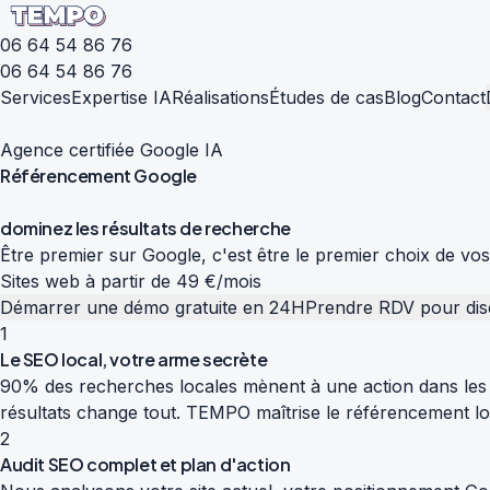
06 64 54 86 76
06 64 54 86 76
Services
Expertise IA
Réalisations
Études de cas
Blog
Contact
Agence certifiée Google IA
Référencement
Google
d
o
m
i
n
e
z
l
e
s
r
é
s
u
l
t
a
t
s
d
e
r
e
c
h
e
r
c
h
e
Être premier sur Google, c'est être le premier choix de vo
Sites web à partir de 49 €/mois
Démarrer une démo gratuite en 24H
Prendre RDV pour dis
1
Le SEO local, votre arme secrète
90% des recherches locales mènent à une action dans les 
résultats change tout. TEMPO maîtrise le référencement loc
2
Audit SEO complet et plan d'action