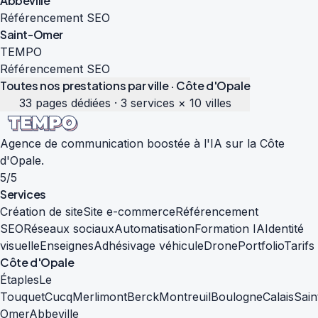
Abbeville
Référencement SEO
Saint-Omer
TEMPO
Référencement SEO
Toutes nos prestations par ville · Côte d'Opale
33 pages dédiées · 3 services × 10 villes
Agence de communication boostée à l'IA sur la Côte
d'Opale.
5/5
Services
Création de site
Site e-commerce
Référencement
SEO
Réseaux sociaux
Automatisation
Formation IA
Identité
visuelle
Enseignes
Adhésivage véhicule
Drone
Portfolio
Tarifs
Côte d'Opale
Étaples
Le
Touquet
Cucq
Merlimont
Berck
Montreuil
Boulogne
Calais
Sain
Omer
Abbeville