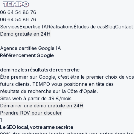
06 64 54 86 76
06 64 54 86 76
Services
Expertise IA
Réalisations
Études de cas
Blog
Contact
Démo gratuite en 24H
Agence certifiée Google IA
Référencement
Google
d
o
m
i
n
e
z
l
e
s
r
é
s
u
l
t
a
t
s
d
e
r
e
c
h
e
r
c
h
e
Être premier sur Google, c'est être le premier choix de vos
futurs clients. TEMPO vous positionne en tête des
résultats de recherche sur la Côte d'Opale.
Sites web à partir de 49 €/mois
Démarrer une démo gratuite en 24H
Prendre RDV pour discuter
1
Le SEO local, votre arme secrète