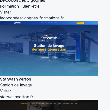
Le Cocon des Cigognes
Formation · Bien-être
Visiter
lecocondescigognes-formations.fr
Starwash Verton
Station de lavage
Visiter
starwashverton.fr