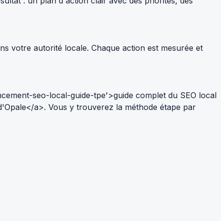
tat : un plan d'action clair avec des priorités, des
ns votre autorité locale. Chaque action est mesurée et
ncement-seo-local-guide-tpe'>guide complet du SEO local
 d'Opale</a>. Vous y trouverez la méthode étape par