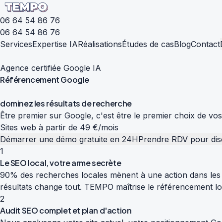
06 64 54 86 76
06 64 54 86 76
Services
Expertise IA
Réalisations
Études de cas
Blog
Contact
Agence certifiée Google IA
Référencement
Google
d
o
m
i
n
e
z
l
e
s
r
é
s
u
l
t
a
t
s
d
e
r
e
c
h
e
r
c
h
e
Être premier sur Google, c'est être le premier choix de vo
Sites web à partir de 49 €/mois
Démarrer une démo gratuite en 24H
Prendre RDV pour dis
1
Le SEO local, votre arme secrète
90% des recherches locales mènent à une action dans les 
résultats change tout. TEMPO maîtrise le référencement loc
2
Audit SEO complet et plan d'action