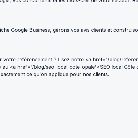
le, vos concurrents et les mots-clés de votre secteur. Résul
che Google Business, gérons vos avis clients et construiso
 votre référencement ? Lisez notre <a href='/blog/refere
ié au <a href='/blog/seo-local-cote-opale'>SEO local Côte
 — exactement ce qu'on applique pour nos clients.