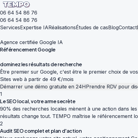
06 64 54 86 76
06 64 54 86 76
Services
Expertise IA
Réalisations
Études de cas
Blog
Contact
Agence certifiée Google IA
Référencement
Google
d
o
m
i
n
e
z
l
e
s
r
é
s
u
l
t
a
t
s
d
e
r
e
c
h
e
r
c
h
e
Être premier sur Google, c'est être le premier choix de vo
Sites web à partir de 49 €/mois
Démarrer une démo gratuite en 24H
Prendre RDV pour dis
1
Le SEO local, votre arme secrète
90% des recherches locales mènent à une action dans les 
résultats change tout. TEMPO maîtrise le référencement loc
2
Audit SEO complet et plan d'action