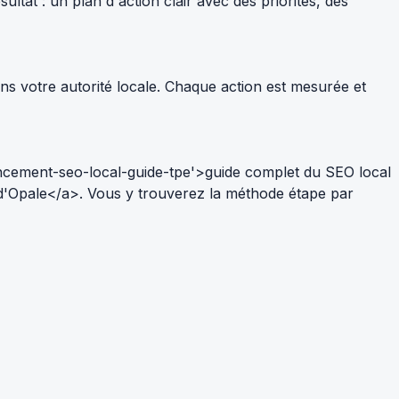
tat : un plan d'action clair avec des priorités, des
ns votre autorité locale. Chaque action est mesurée et
ncement-seo-local-guide-tpe'>guide complet du SEO local
 d'Opale</a>. Vous y trouverez la méthode étape par