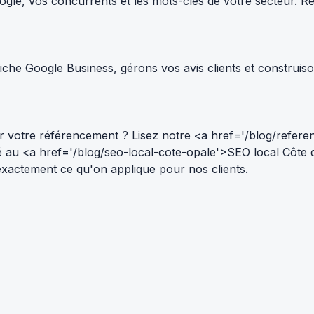
le, vos concurrents et les mots-clés de votre secteur. Résul
che Google Business, gérons vos avis clients et construiso
 votre référencement ? Lisez notre <a href='/blog/refere
ié au <a href='/blog/seo-local-cote-opale'>SEO local Côte
 — exactement ce qu'on applique pour nos clients.