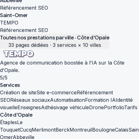
Abbeville
Référencement SEO
Saint-Omer
TEMPO
Référencement SEO
Toutes nos prestations par ville · Côte d'Opale
33 pages dédiées · 3 services × 10 villes
Agence de communication boostée à l'IA sur la Côte
d'Opale.
5/5
Services
Création de site
Site e-commerce
Référencement
SEO
Réseaux sociaux
Automatisation
Formation IA
Identité
visuelle
Enseignes
Adhésivage véhicule
Drone
Portfolio
Tarifs
Côte d'Opale
Étaples
Le
Touquet
Cucq
Merlimont
Berck
Montreuil
Boulogne
Calais
Sain
Omer
Abbeville