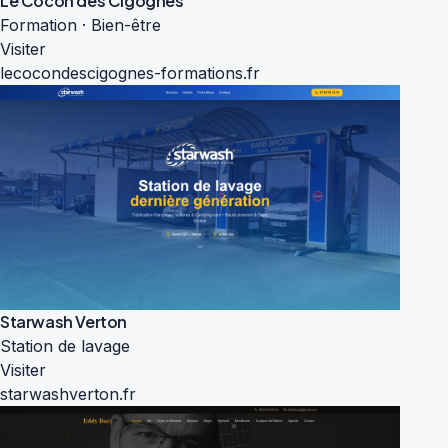
Le Cocon des Cigognes
Formation · Bien-être
Visiter
lecocondescigognes-formations.fr
Starwash Verton
Station de lavage
Visiter
starwashverton.fr