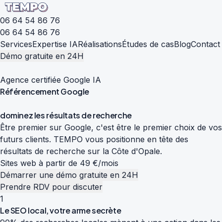
06 64 54 86 76
06 64 54 86 76
Services
Expertise IA
Réalisations
Études de cas
Blog
Contact
Démo gratuite en 24H
Agence certifiée Google IA
Référencement
Google
d
o
m
i
n
e
z
l
e
s
r
é
s
u
l
t
a
t
s
d
e
r
e
c
h
e
r
c
h
e
Être premier sur Google, c'est être le premier choix de vos
futurs clients. TEMPO vous positionne en tête des
résultats de recherche sur la Côte d'Opale.
Sites web à partir de 49 €/mois
Démarrer une démo gratuite en 24H
Prendre RDV pour discuter
1
Le SEO local, votre arme secrète