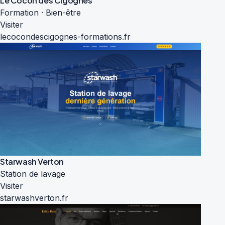
Le Cocon des Cigognes
Formation · Bien-être
Visiter
lecocondescigognes-formations.fr
Starwash Verton
Station de lavage
Visiter
starwashverton.fr