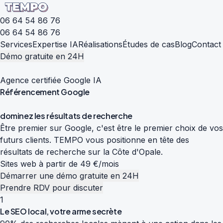
06 64 54 86 76
06 64 54 86 76
Services
Expertise IA
Réalisations
Études de cas
Blog
Contact
Démo gratuite en 24H
Agence certifiée Google IA
Référencement
Google
d
o
m
i
n
e
z
l
e
s
r
é
s
u
l
t
a
t
s
d
e
r
e
c
h
e
r
c
h
e
Être premier sur Google, c'est être le premier choix de vos
futurs clients. TEMPO vous positionne en tête des
résultats de recherche sur la Côte d'Opale.
Sites web à partir de 49 €/mois
Démarrer une démo gratuite en 24H
Prendre RDV pour discuter
1
Le SEO local, votre arme secrète