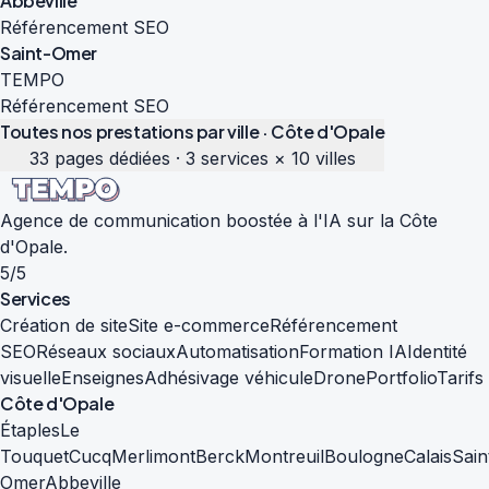
Abbeville
Référencement SEO
Saint-Omer
TEMPO
Référencement SEO
Toutes nos prestations par ville · Côte d'Opale
33 pages dédiées · 3 services × 10 villes
Agence de communication boostée à l'IA sur la Côte
d'Opale.
5/5
Services
Création de site
Site e-commerce
Référencement
SEO
Réseaux sociaux
Automatisation
Formation IA
Identité
visuelle
Enseignes
Adhésivage véhicule
Drone
Portfolio
Tarifs
Côte d'Opale
Étaples
Le
Touquet
Cucq
Merlimont
Berck
Montreuil
Boulogne
Calais
Sain
Omer
Abbeville