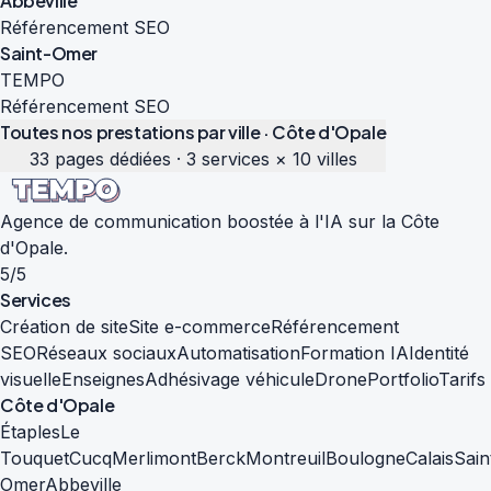
Abbeville
Référencement SEO
Saint-Omer
TEMPO
Référencement SEO
Toutes nos prestations par ville · Côte d'Opale
33 pages dédiées · 3 services × 10 villes
Agence de communication boostée à l'IA sur la Côte
d'Opale.
5/5
Services
Création de site
Site e-commerce
Référencement
SEO
Réseaux sociaux
Automatisation
Formation IA
Identité
visuelle
Enseignes
Adhésivage véhicule
Drone
Portfolio
Tarifs
Côte d'Opale
Étaples
Le
Touquet
Cucq
Merlimont
Berck
Montreuil
Boulogne
Calais
Sain
Omer
Abbeville