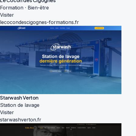
Le Cocon des Cigognes
Formation · Bien-être
Visiter
lecocondescigognes-formations.fr
Starwash Verton
Station de lavage
Visiter
starwashverton.fr