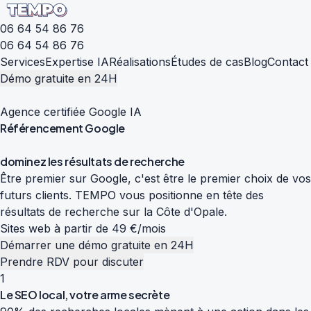
06 64 54 86 76
06 64 54 86 76
Services
Expertise IA
Réalisations
Études de cas
Blog
Contact
Démo gratuite en 24H
Agence certifiée Google IA
Référencement
Google
d
o
m
i
n
e
z
l
e
s
r
é
s
u
l
t
a
t
s
d
e
r
e
c
h
e
r
c
h
e
Être premier sur Google, c'est être le premier choix de vos
futurs clients. TEMPO vous positionne en tête des
résultats de recherche sur la Côte d'Opale.
Sites web à partir de 49 €/mois
Démarrer une démo gratuite en 24H
Prendre RDV pour discuter
1
Le SEO local, votre arme secrète