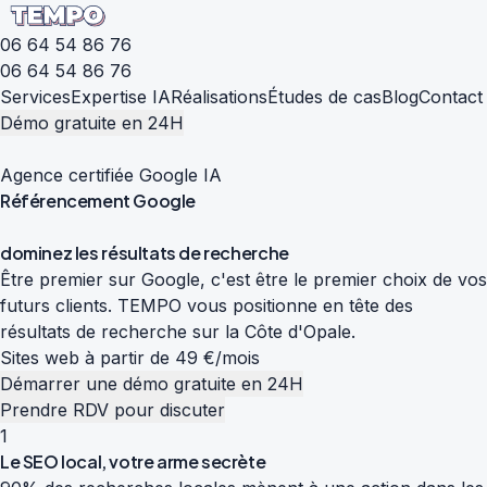
06 64 54 86 76
06 64 54 86 76
Services
Expertise IA
Réalisations
Études de cas
Blog
Contact
Démo gratuite en 24H
Agence certifiée Google IA
Référencement
Google
d
o
m
i
n
e
z
l
e
s
r
é
s
u
l
t
a
t
s
d
e
r
e
c
h
e
r
c
h
e
Être premier sur Google, c'est être le premier choix de vos
futurs clients. TEMPO vous positionne en tête des
résultats de recherche sur la Côte d'Opale.
Sites web à partir de 49 €/mois
Démarrer une démo gratuite en 24H
Prendre RDV pour discuter
1
Le SEO local, votre arme secrète