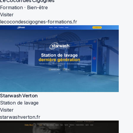
Le Cocon des Cigognes
Formation · Bien-être
Visiter
lecocondescigognes-formations.fr
Starwash Verton
Station de lavage
Visiter
starwashverton.fr