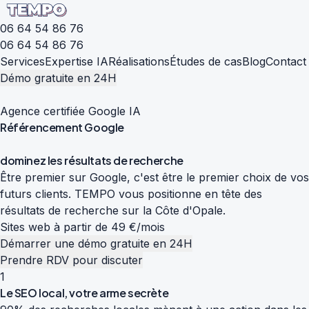
06 64 54 86 76
06 64 54 86 76
Services
Expertise IA
Réalisations
Études de cas
Blog
Contact
Démo gratuite en 24H
Agence certifiée Google IA
Référencement
Google
d
o
m
i
n
e
z
l
e
s
r
é
s
u
l
t
a
t
s
d
e
r
e
c
h
e
r
c
h
e
Être premier sur Google, c'est être le premier choix de vos
futurs clients. TEMPO vous positionne en tête des
résultats de recherche sur la Côte d'Opale.
Sites web à partir de 49 €/mois
Démarrer une démo gratuite en 24H
Prendre RDV pour discuter
1
Le SEO local, votre arme secrète