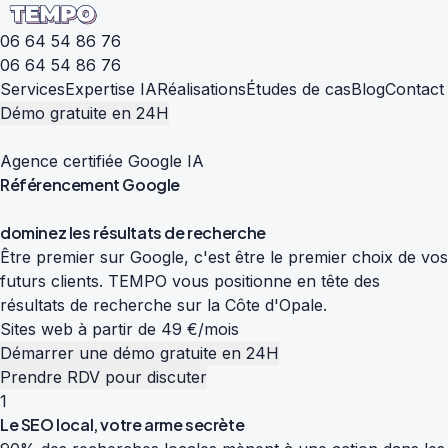
06 64 54 86 76
06 64 54 86 76
Services
Expertise IA
Réalisations
Études de cas
Blog
Contact
Démo gratuite en 24H
Agence certifiée Google IA
Référencement
Google
d
o
m
i
n
e
z
l
e
s
r
é
s
u
l
t
a
t
s
d
e
r
e
c
h
e
r
c
h
e
Être premier sur Google, c'est être le premier choix de vos
futurs clients. TEMPO vous positionne en tête des
résultats de recherche sur la Côte d'Opale.
Sites web à partir de 49 €/mois
Démarrer une démo gratuite en 24H
Prendre RDV pour discuter
1
Le SEO local, votre arme secrète