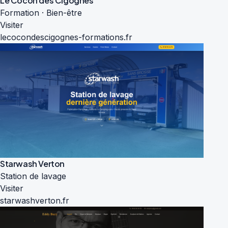
Le Cocon des Cigognes
Formation · Bien-être
Visiter
lecocondescigognes-formations.fr
Starwash Verton
Station de lavage
Visiter
starwashverton.fr