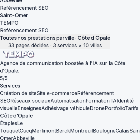
Abbeville
Référencement SEO
Saint-Omer
TEMPO
Référencement SEO
Toutes nos prestations par ville · Côte d'Opale
33 pages dédiées · 3 services × 10 villes
Agence de communication boostée à l'IA sur la Côte
d'Opale.
5/5
Services
Création de site
Site e-commerce
Référencement
SEO
Réseaux sociaux
Automatisation
Formation IA
Identité
visuelle
Enseignes
Adhésivage véhicule
Drone
Portfolio
Tarifs
Côte d'Opale
Étaples
Le
Touquet
Cucq
Merlimont
Berck
Montreuil
Boulogne
Calais
Sain
Omer
Abbeville