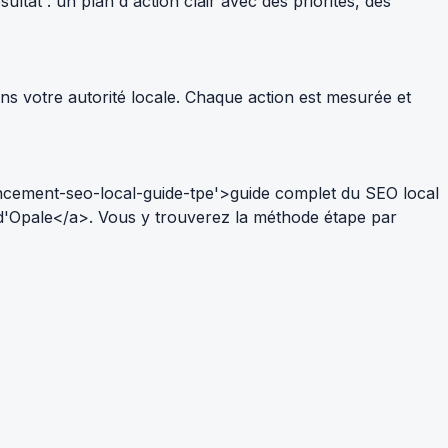
tat : un plan d'action clair avec des priorités, des
ns votre autorité locale. Chaque action est mesurée et
ncement-seo-local-guide-tpe'>guide complet du SEO local
 d'Opale</a>. Vous y trouverez la méthode étape par