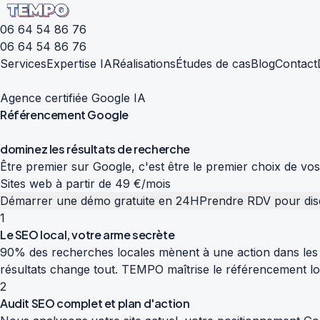
06 64 54 86 76
06 64 54 86 76
Services
Expertise IA
Réalisations
Études de cas
Blog
Contact
Agence certifiée Google IA
Référencement
Google
d
o
m
i
n
e
z
l
e
s
r
é
s
u
l
t
a
t
s
d
e
r
e
c
h
e
r
c
h
e
Être premier sur Google, c'est être le premier choix de vo
Sites web à partir de 49 €/mois
Démarrer une démo gratuite en 24H
Prendre RDV pour dis
1
Le SEO local, votre arme secrète
90% des recherches locales mènent à une action dans les 
résultats change tout. TEMPO maîtrise le référencement loc
2
Audit SEO complet et plan d'action