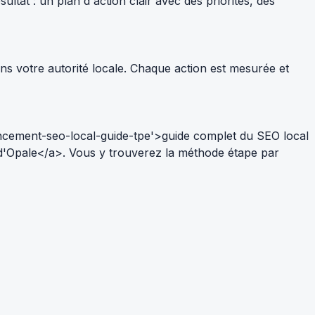
tat : un plan d'action clair avec des priorités, des
ns votre autorité locale. Chaque action est mesurée et
ncement-seo-local-guide-tpe'>guide complet du SEO local
 d'Opale</a>. Vous y trouverez la méthode étape par