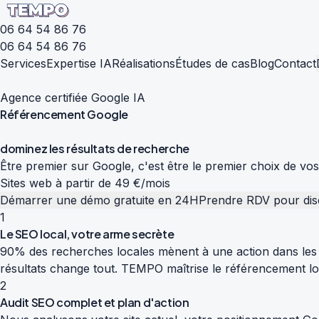
06 64 54 86 76
06 64 54 86 76
Services
Expertise IA
Réalisations
Études de cas
Blog
Contact
Agence certifiée Google IA
Référencement
Google
d
o
m
i
n
e
z
l
e
s
r
é
s
u
l
t
a
t
s
d
e
r
e
c
h
e
r
c
h
e
Être premier sur Google, c'est être le premier choix de vo
Sites web à partir de 49 €/mois
Démarrer une démo gratuite en 24H
Prendre RDV pour dis
1
Le SEO local, votre arme secrète
90% des recherches locales mènent à une action dans les 
résultats change tout. TEMPO maîtrise le référencement loc
2
Audit SEO complet et plan d'action