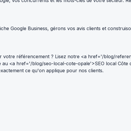
le, vos concurrents et les mots-clés de votre secteur. Résul
che Google Business, gérons vos avis clients et construiso
 votre référencement ? Lisez notre <a href='/blog/refere
ié au <a href='/blog/seo-local-cote-opale'>SEO local Côte
 — exactement ce qu'on applique pour nos clients.