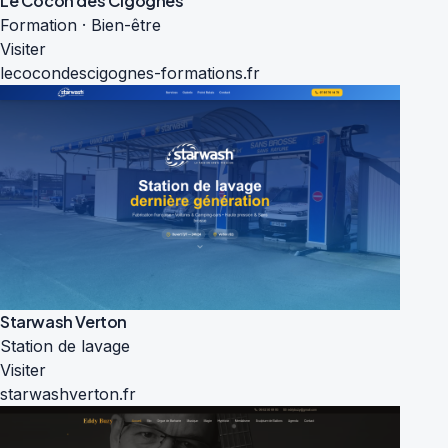
Le Cocon des Cigognes
Formation · Bien-être
Visiter
lecocondescigognes-formations.fr
Starwash Verton
Station de lavage
Visiter
starwashverton.fr