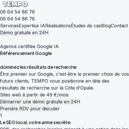
06 64 54 86 76
06 64 54 86 76
Services
Expertise IA
Réalisations
Études de cas
Blog
Contact
Démo gratuite en 24H
Agence certifiée Google IA
Référencement
Google
d
o
m
i
n
e
z
l
e
s
r
é
s
u
l
t
a
t
s
d
e
r
e
c
h
e
r
c
h
e
Être premier sur Google, c'est être le premier choix de vos
futurs clients. TEMPO vous positionne en tête des
résultats de recherche sur la Côte d'Opale.
Sites web à partir de 49 €/mois
Démarrer une démo gratuite en 24H
Prendre RDV pour discuter
1
Le SEO local, votre arme secrète