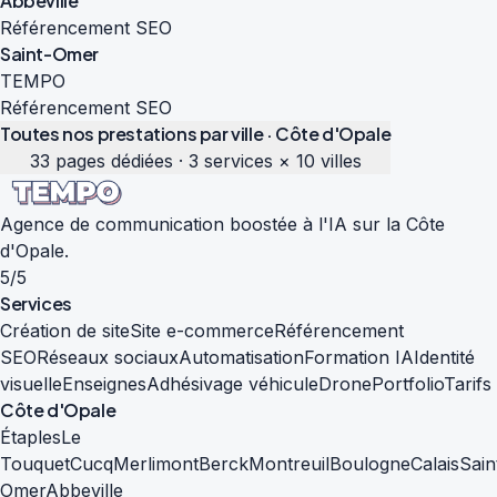
Abbeville
Référencement SEO
Saint-Omer
TEMPO
Référencement SEO
Toutes nos prestations par ville · Côte d'Opale
33 pages dédiées · 3 services × 10 villes
Agence de communication boostée à l'IA sur la Côte
d'Opale.
5/5
Services
Création de site
Site e-commerce
Référencement
SEO
Réseaux sociaux
Automatisation
Formation IA
Identité
visuelle
Enseignes
Adhésivage véhicule
Drone
Portfolio
Tarifs
Côte d'Opale
Étaples
Le
Touquet
Cucq
Merlimont
Berck
Montreuil
Boulogne
Calais
Sain
Omer
Abbeville